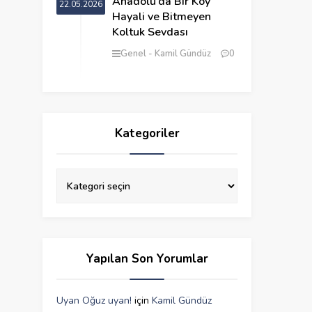
Anadolu’da Bir Köy
22.05.2026
Hayali ve Bitmeyen
Koltuk Sevdası
Genel
Kamil Gündüz
0
Kategoriler
Yapılan Son Yorumlar
Uyan Oğuz uyan!
için
Kamil Gündüz