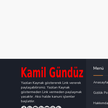
Menü
Anasayfa
Yazıları Kaynak göstererek Link vererek
paylaşabilirsiniz. Yazıları Kaynak
göstermeden Link vermeden paylaşmak
Gizlilik Po
yasaktır. Aksi halde kanuni işlemler
başlatılır.
Hakkımd