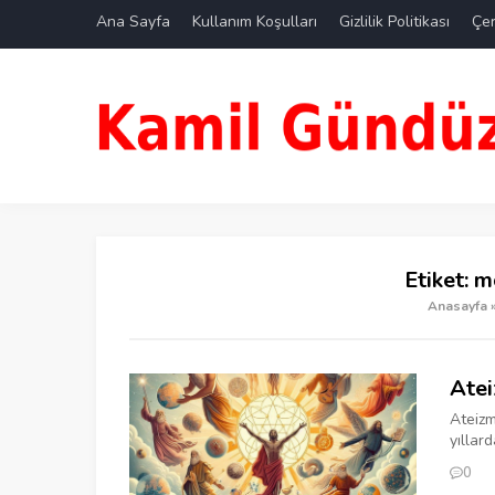
Ana Sayfa
Kullanım Koşulları
Gizlilik Politikası
Çer
Etiket:
m
Anasayfa
Atei
Ateizm
yıllar
0