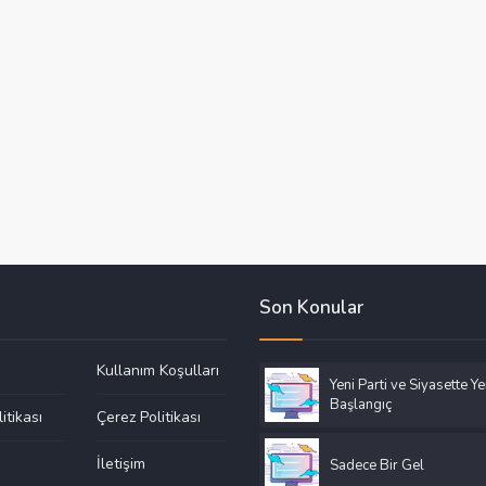
Son Konular
Kullanım Koşulları
Yeni Parti ve Siyasette Ye
Başlangıç
litikası
Çerez Politikası
a
İletişim
Sadece Bir Gel