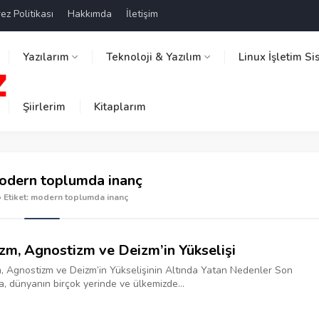
ez Politikası
Hakkımda
İletişim
Yazılarım
Teknoloji & Yazılım
Linux İşletim Si
Şiirlerim
Kitaplarım
odern toplumda inanç
»
Etiket: modern toplumda inanç
zm, Agnostizm ve Deizm’in Yükselişi
, Agnostizm ve Deizm’in Yükselişinin Altında Yatan Nedenler Son
da, dünyanın birçok yerinde ve ülkemizde...