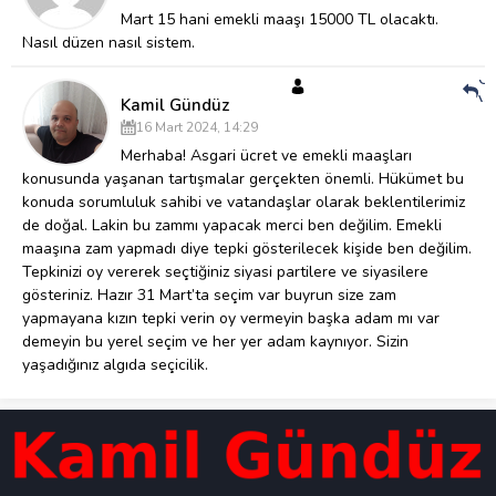
Mart 15 hani emekli maaşı 15000 TL olacaktı.
Nasıl düzen nasıl sistem.
Ce
Ve
Kamil Gündüz
16 Mart 2024, 14:29
Merhaba! Asgari ücret ve emekli maaşları
konusunda yaşanan tartışmalar gerçekten önemli. Hükümet bu
konuda sorumluluk sahibi ve vatandaşlar olarak beklentilerimiz
de doğal. Lakin bu zammı yapacak merci ben değilim. Emekli
maaşına zam yapmadı diye tepki gösterilecek kişide ben değilim.
Tepkinizi oy vererek seçtiğiniz siyasi partilere ve siyasilere
gösteriniz. Hazır 31 Mart’ta seçim var buyrun size zam
yapmayana kızın tepki verin oy vermeyin başka adam mı var
demeyin bu yerel seçim ve her yer adam kaynıyor. Sizin
yaşadığınız algıda seçicilik.