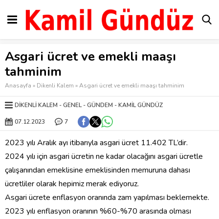
Asgari ücret ve emekli maaşı
tahminim
Anasayfa
»
Dikenli Kalem
»
Asgari ücret ve emekli maaşı tahminim
DIKENLI KALEM
GENEL
GÜNDEM
KAMIL GÜNDÜZ
07.12.2023
7
2023 yılı Aralık ayı itibarıyla asgari ücret 11.402 TL’dir.
2024 yılı için asgari ücretin ne kadar olacağını asgari ücretle
çalışanından emeklisine emeklisinden memuruna dahası
ücretliler olarak hepimiz merak ediyoruz.
Asgari ücrete enflasyon oranında zam yapılması beklemekte.
2023 yılı enflasyon oranının %60-%70 arasında olması