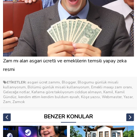
Zam mı alan asgari ücretli ve emeklilerin temsili yapay zeka
resmi
ETİKETLER:
asgari ücret zammı
,
Blogger
,
Blogumu günlük misali
kullanıyorum
,
Bölümü günlük misali kullanıyorum
,
Emekli maaşı zam oranı
,
Geleceğe notlar
,
Kafama göre takılıyorum ciddiye almayın
,
Kamil
,
Kamil
Gündüz
,
kendim ettim kendim buldum eyvah
,
Köşe yazısı
,
Webmaster
,
Yazar
,
Zam
,
Zamcık
BENZER KONULAR