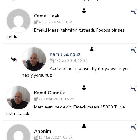
Ce
Ve
Cemal Layk
4 Ocak 2024, 18:32
Emekli Maaşı tahminin tutmadı.
Foooss bir ses
geldi.
Ce
Ve
Kamil Gündüz
4 Ocak 2024, 18:34
Acele etme hep aynı tiyatroyu oyunuyor
hep yiyorsunuz.
Ce
Ve
Kamil Gündüz
22 Ocak 2024, 16:28
Mart ayını bekleyin.
Emekli maaşı 15000 TL ve
üstü olacak.
Ce
Ve
Anonim
15 Mart 2024, 05:24