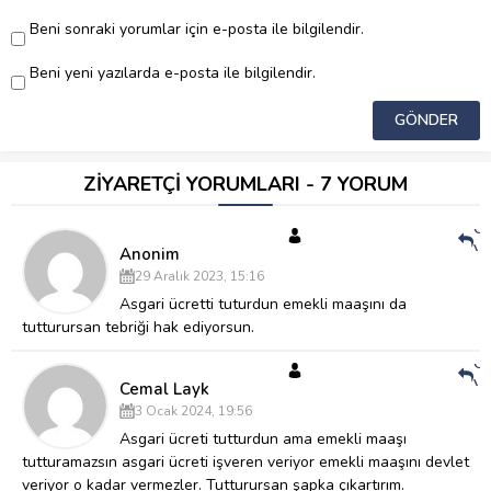
Beni sonraki yorumlar için e-posta ile bilgilendir.
Beni yeni yazılarda e-posta ile bilgilendir.
ZİYARETÇİ YORUMLARI - 7 YORUM
Ce
Ve
Anonim
29 Aralık 2023, 15:16
Asgari ücretti tuturdun emekli maaşını da
tutturursan tebriği hak ediyorsun.
Ce
Ve
Cemal Layk
3 Ocak 2024, 19:56
Asgari ücreti tutturdun ama emekli maaşı
tutturamazsın asgari ücreti işveren veriyor emekli maaşını devlet
veriyor o kadar vermezler. Tutturursan şapka çıkartırım.