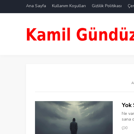
Ana Sayfa
Kullanım Koşulları
Gizlilik Politikası
Çer
A
Yok 
Ne var
sana d
0