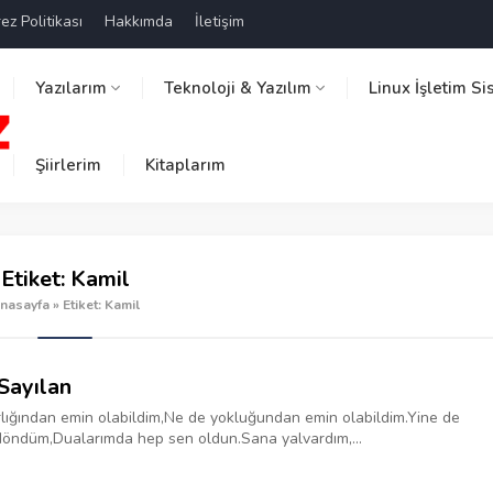
ez Politikası
Hakkımda
İletişim
Yazılarım
Teknoloji & Yazılım
Linux İşletim Si
Şiirlerim
Kitaplarım
Etiket:
Kamil
nasayfa
»
Etiket: Kamil
Sayılan
lığından emin olabildim,‎Ne de yokluğundan emin olabildim.‎Yine de
öndüm,‎Dualarımda hep sen oldun.‎‎Sana yalvardım,...