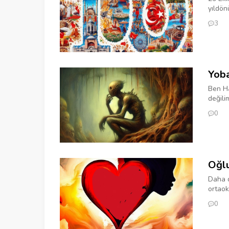
yıldön
3
Yoba
Ben H
değili
0
Oğl
Daha d
ortaok
0