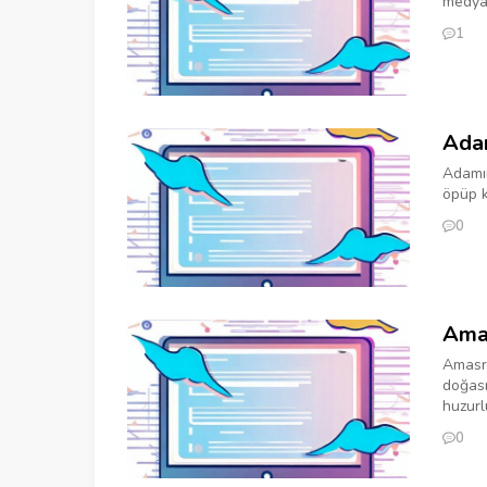
medya 
1
Adam
Adamın
öpüp k
0
Ama
Amasra
doğası
huzurl
0