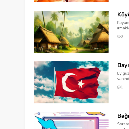
Köy
Köyüm,
ırmakl
0
Bay
Ey güz
yanınd
1
Bağı
Sorsan