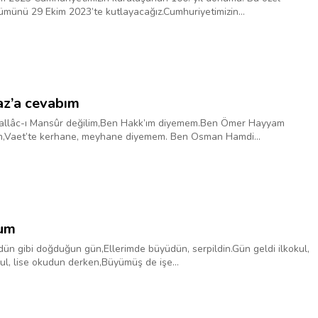
ümünü 29 Ekim 2023’te kutlayacağız.Cumhuriyetimizin...
z’a cevabım
allâc-ı Mansûr değilim,Ben Hakk’ım diyemem.Ben Ömer Hayyam
m,Vaet’te kerhane, meyhane diyemem. Ben Osman Hamdi...
um
ün gibi doğduğun gün,Ellerimde büyüdün, serpildin.Gün geldi ilkokul,
ul, lise okudun derken,Büyümüş de işe...