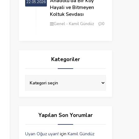
Anadolu’da Bir Köy
22.05.2026
Hayali ve Bitmeyen
Koltuk Sevdası
Genel
Kamil Gündüz
0
Kategoriler
Yapılan Son Yorumlar
Uyan Oğuz uyan!
için
Kamil Gündüz