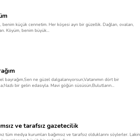
üm
 benim küçük cennetim. Her köşesi ayrı bir güzellik. Dağları, ovaları,
arı. Köyüm, benim büyük...
rağım
el bayrağım,Sen ne güzel dalgalanıyorsun,Vatanımın dört bir
a,Nazlı bir gelin edasıyla. Mavi göğün süsüsün,Bulutların...
msız ve tarafsız gazetecilik
ız tüm medya kurumları bağımsız ve tarafsız olduklarını söylerler. Lakin