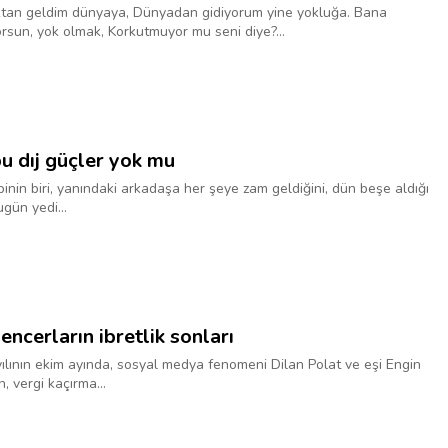
tan geldim dünyaya, Dünyadan gidiyorum yine yokluğa. Bana
rsun, yok olmak, Korkutmuyor mu seni diye?...
u dıj güçler yok mu
inin biri, yanındaki arkadaşa her şeye zam geldiğini, dün beşe aldığı
ugün yedi...
uencerların ibretlik sonları
ılının ekim ayında, sosyal medya fenomeni Dilan Polat ve eşi Engin
n, vergi kaçırma...