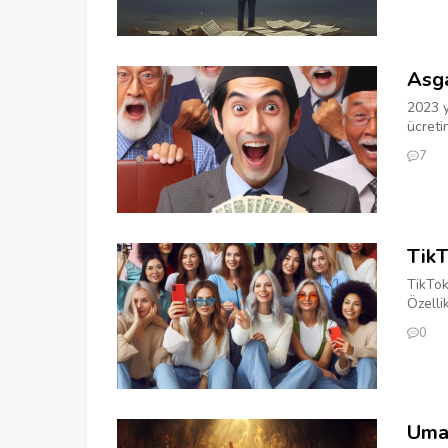
Asga
2023 yı
ücretin
7
TikT
TikTok
Özelli
0
Uma