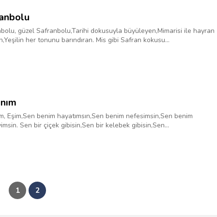
anbolu
bolu, güzel Safranbolu,Tarihi dokusuyla büyüleyen,Mimarisi ile hayran
n,Yeşilin her tonunu barındıran. Mis gibi Safran kokusu...
ınım
m, Eşim,Sen benim hayatımsın,Sen benim nefesimsin,Sen benim
imsin. Sen bir çiçek gibisin,Sen bir kelebek gibisin,Sen...
1
2