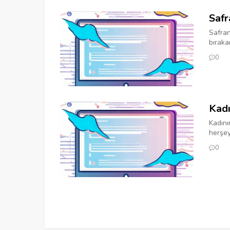
Safr
Safran
bıraka
0
Kad
Kadını
herşey
0