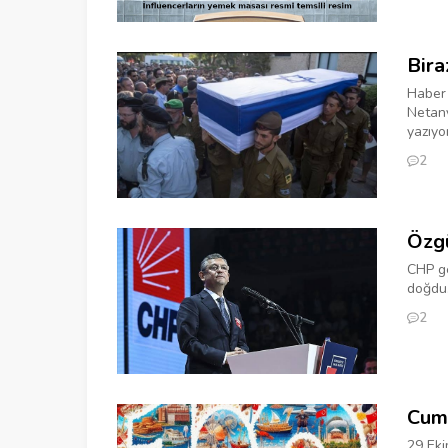
Bira
Haber 
Netany
yazıyor.
2
Özgü
CHP ge
doğdu.
2
Cumh
29 Eki