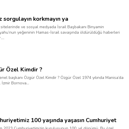
z sorgulayın korkmayın ya
sitelerinde ve sosyal medyada İsrail Başbakanı Binyamin
ahu’nun yeğeninin Hamas-İsrail savaşında öldürüldüğü haberleri
...
r Özel Kimdir ?
nel başkanı Özgür Özel Kimdir ? Özgür Özel 1974 yılında Manisa’da
 İzmir Bornova...
uriyetimiz 100 yaşında yaşasın Cumhuriyet
m 2023 Cumhuriyetimizin kuruluşunun 100. yıl dönümü. Bu özel