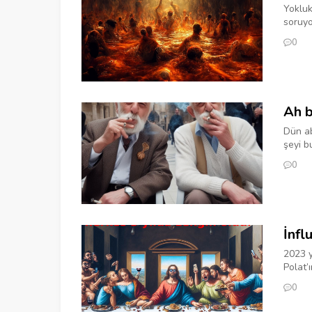
Yokluk
soruyo
0
Ah b
Dün ab
şeyi b
0
İnfl
2023 y
Polat’ı
0