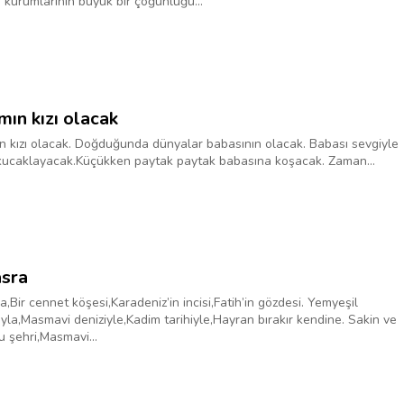
kurumlarının büyük bir çoğunluğu...
ın kızı olacak
 kızı olacak. Doğduğunda dünyalar babasının olacak. Babası sevgiyle
ucaklayacak.Küçükken paytak paytak babasına koşacak. Zaman...
sra
,Bir cennet köşesi,Karadeniz’in incisi,Fatih’in gözdesi. Yemyeşil
yla,Masmavi deniziyle,Kadim tarihiyle,Hayran bırakır kendine. Sakin ve
u şehri,Masmavi...