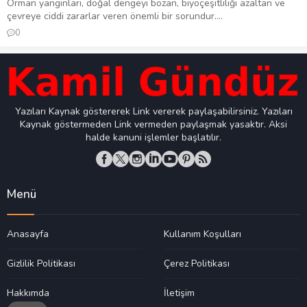
Orman yangınları, doğal dengeyi bozan, biyoçeşitliliği azaltan ve
çevreye ciddi zararlar veren önemli bir sorundur....
0
Yazıları Kaynak göstererek Link vererek paylaşabilirsiniz. Yazıları
Kaynak göstermeden Link vermeden paylaşmak yasaktır. Aksi
halde kanuni işlemler başlatılır.
Menü
Anasayfa
Kullanım Koşulları
Gizlilik Politikası
Çerez Politikası
Hakkımda
İletişim