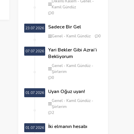
Dikenli Kalem
Genel
Kamil Gündüz
0
Sadece Bir Gel
23.07.2026
Genel
Kamil Gündüz
0
Yari Bekler Gibi Azrai’i
07.07.2026
Bekliyorum
Genel
Kamil Gündüz
Şiirlerim
0
Uyan Oğuz uyan!
01.07.2026
Genel
Kamil Gündüz
Şiirlerim
2
İki elmanın hesabı
01.07.2026