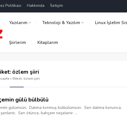
ez Politikası
Hakkımda
İletişim
Yazılarım
Teknoloji & Yazılım
Linux İşletim Si
Şiirlerim
Kitaplarım
iket:
özlem şiiri
sayfa
»
Etiket: özlem şiiri
emin gülü bülbülü
enim gülümsün, Dalıma konmuş bülbülümsün. Sen dalıma konunca,
şenlenir, Sen ötünce, bahçem neşelenir. ...