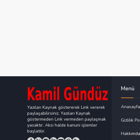
Menü
Anasayfa
Yazıları Kaynak göstererek Link vererek
paylaşabilirsiniz. Yazıları Kaynak
göstermeden Link vermeden paylaşmak
Gizlilik Po
yasaktır. Aksi halde kanuni işlemler
başlatılır.
Hakkımd