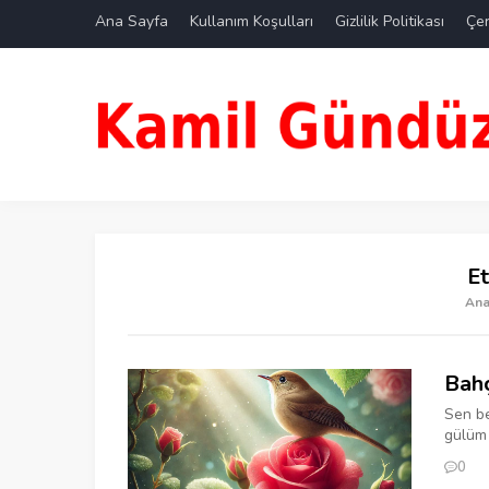
Ana Sayfa
Kullanım Koşulları
Gizlilik Politikası
Çer
Et
Ana
Bahç
Sen b
gülüm 
0