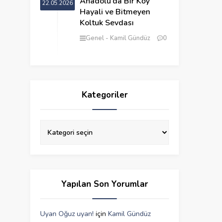
Anadolu’da Bir Köy
22.05.2026
Hayali ve Bitmeyen
Koltuk Sevdası
Genel
Kamil Gündüz
0
Kategoriler
Yapılan Son Yorumlar
Uyan Oğuz uyan!
için
Kamil Gündüz