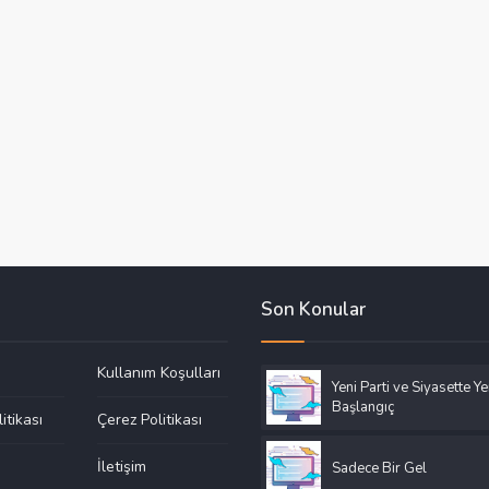
Son Konular
Kullanım Koşulları
Yeni Parti ve Siyasette Ye
Başlangıç
litikası
Çerez Politikası
a
İletişim
Sadece Bir Gel