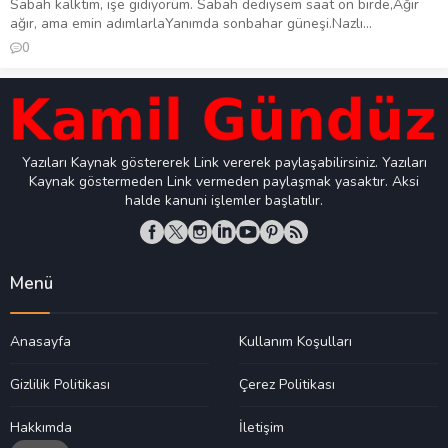
Sabah kalktım, işe gidiyorum. ‎Sabah dediysem saat on birde,‎Ağır
ağır, ama emin adımlarla‎Yanımda sonbahar güneşi.‎‎Nazlı...
0
Yazıları Kaynak göstererek Link vererek paylaşabilirsiniz. Yazıları
Kaynak göstermeden Link vermeden paylaşmak yasaktır. Aksi
halde kanuni işlemler başlatılır.
Menü
Anasayfa
Kullanım Koşulları
Gizlilik Politikası
Çerez Politikası
Hakkımda
İletişim