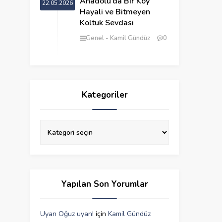
Anadolu’da Bir Köy
22.05.2026
Hayali ve Bitmeyen
Koltuk Sevdası
Genel
Kamil Gündüz
0
Kategoriler
Yapılan Son Yorumlar
Uyan Oğuz uyan!
için
Kamil Gündüz