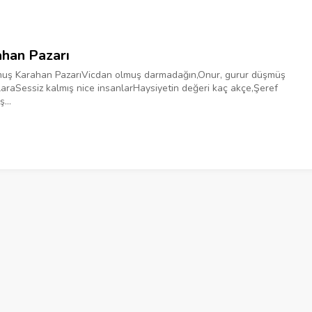
han Pazarı
uş Karahan Pazarı‎Vicdan olmuş darmadağın,‎Onur, gurur düşmüş
ara‎Sessiz kalmış nice insanlar‎‎Haysiyetin değeri kaç akçe,‎Şeref
ş...