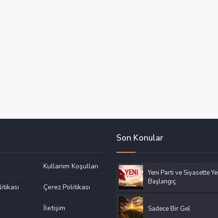
Son Konular
Kullanım Koşulları
Yeni Parti ve Siyasette Ye
Başlangıç
litikası
Çerez Politikası
a
İletişim
Sadece Bir Gel