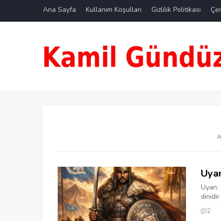
Ana Sayfa
Kullanım Koşulları
Gizlilik Politikası
Çer
A
Uya
Uyan, 
dinidir
2