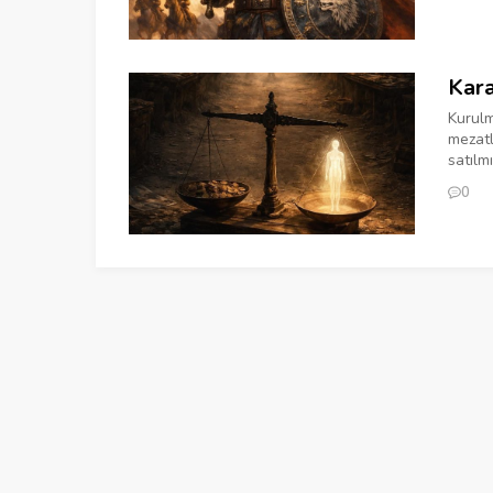
Kara
Kurulm
mezatl
satılmı
0