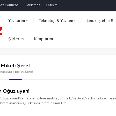
ez Politikası
Hakkımda
İletişim
Yazılarım
Teknoloji & Yazılım
Linux İşletim Si
Şiirlerim
Kitaplarım
Etiket:
Şeref
nasayfa
»
Etiket: Şeref
n Oğuz uyan!
Oğuz, uyan!‎Ne Fars’ın diline muhtaçtır Türk,‎Ne Arab’ın dinine.‎Gök Tanrı
 bizim inancımız,‎‎Türkçe’dir bizim dilimiz.‎Biz...