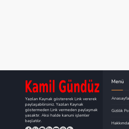
Menü
Anasayfa
Yazıları Kaynak göstererek Link vererek
paylaşabilirsiniz. Yazıları Kaynak
göstermeden Link vermeden paylaşmak
Gizlilik Po
yasaktır. Aksi halde kanuni işlemler
başlatılır.
Hakkımd