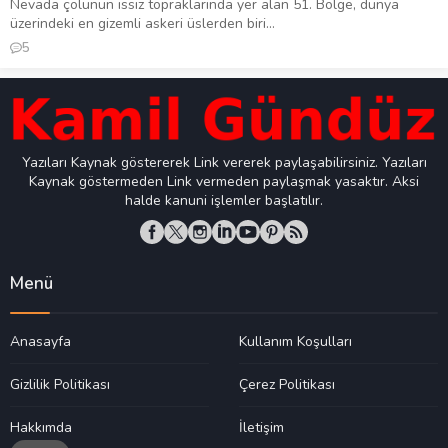
Nevada çölünün ıssız topraklarında yer alan 51. Bölge, dünya
üzerindeki en gizemli askeri üslerden biri...
5
Yazıları Kaynak göstererek Link vererek paylaşabilirsiniz. Yazıları
Kaynak göstermeden Link vermeden paylaşmak yasaktır. Aksi
halde kanuni işlemler başlatılır.
Menü
Anasayfa
Kullanım Koşulları
Gizlilik Politikası
Çerez Politikası
Hakkımda
İletişim