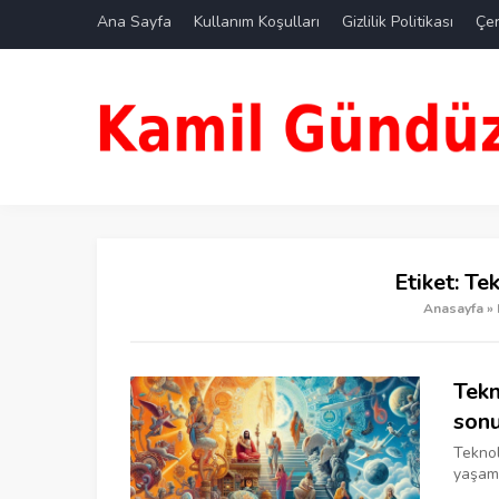
Ana Sayfa
Kullanım Koşulları
Gizlilik Politikası
Çer
Etiket:
Tek
Anasayfa
»
Tekn
sonu
Teknolo
yaşamı