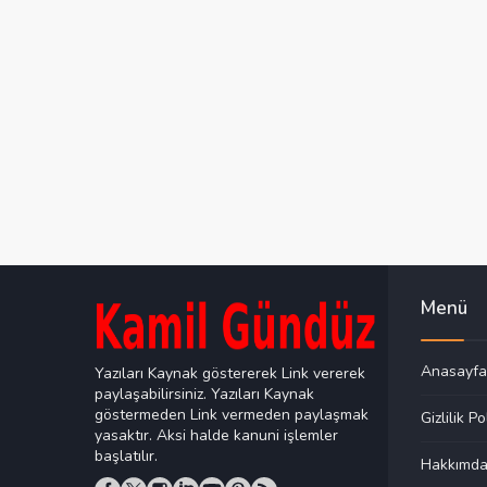
Menü
Anasayfa
Yazıları Kaynak göstererek Link vererek
paylaşabilirsiniz. Yazıları Kaynak
göstermeden Link vermeden paylaşmak
Gizlilik Po
yasaktır. Aksi halde kanuni işlemler
başlatılır.
Hakkımd