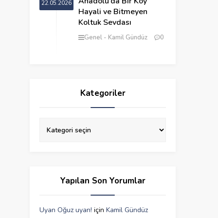
Anadolu’da Bir Köy
22.05.2026
Hayali ve Bitmeyen
Koltuk Sevdası
Genel
Kamil Gündüz
0
Kategoriler
Yapılan Son Yorumlar
Uyan Oğuz uyan!
için
Kamil Gündüz