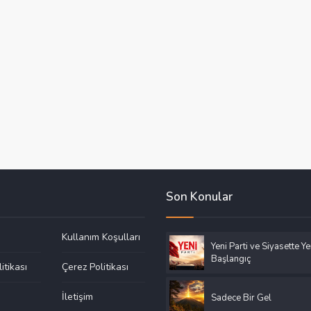
Son Konular
Kullanım Koşulları
Yeni Parti ve Siyasette Ye
Başlangıç
litikası
Çerez Politikası
a
İletişim
Sadece Bir Gel