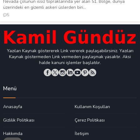
Nevada çölünün ıssız topraklarında yer alan 51. Bölge, dünya
üzerindeki en gizemli askeri üslerden biri...
5
Yazıları Kaynak göstererek Link vererek paylaşabilirsiniz. Yazıları
Kaynak göstermeden Link vermeden paylaşmak yasaktır. Aksi
halde kanuni işlemler başlatılır.
Menü
Anasayfa
Kullanım Koşulları
Gizlilik Politikası
Çerez Politikası
Hakkımda
İletişim