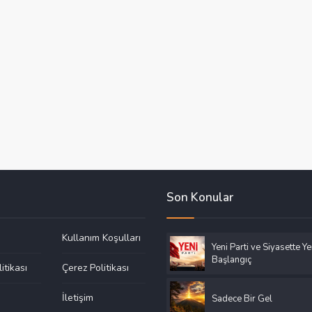
Son Konular
Kullanım Koşulları
Yeni Parti ve Siyasette Ye
Başlangıç
litikası
Çerez Politikası
a
İletişim
Sadece Bir Gel