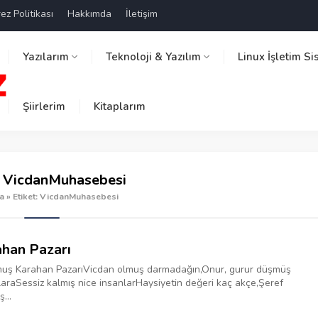
ez Politikası
Hakkımda
İletişim
Yazılarım
Teknoloji & Yazılım
Linux İşletim Si
Şiirlerim
Kitaplarım
:
VicdanMuhasebesi
a
»
Etiket: VicdanMuhasebesi
han Pazarı
uş Karahan Pazarı‎Vicdan olmuş darmadağın,‎Onur, gurur düşmüş
ara‎Sessiz kalmış nice insanlar‎‎Haysiyetin değeri kaç akçe,‎Şeref
ş...