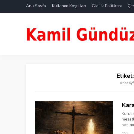
Ana Sayfa
Kullanım Koşulları
Gizlilik Politikası
Çer
Etiket
Anasayf
Kara
Kurulm
mezatl
satılmı
0