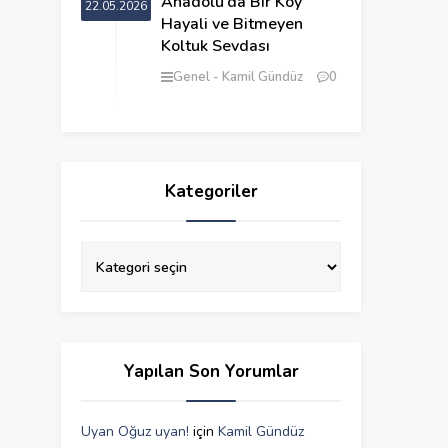
Anadolu’da Bir Köy
22.05.2026
Hayali ve Bitmeyen
Koltuk Sevdası
Genel
Kamil Gündüz
0
Kategoriler
Yapılan Son Yorumlar
Uyan Oğuz uyan!
için
Kamil Gündüz