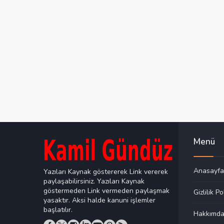
Menü
Anasayfa
Yazıları Kaynak göstererek Link vererek
paylaşabilirsiniz. Yazıları Kaynak
göstermeden Link vermeden paylaşmak
Gizlilik Po
yasaktır. Aksi halde kanuni işlemler
başlatılır.
Hakkımd