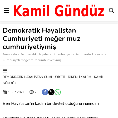
Demokratik Hayalistan
Cumhuriyeti meğer muz
cumhuriyetiymiş
Anasayfa
»
Demokratik Hayalistan Cumhuriyeti
»
Demokratik Hayalistan
Cumhuriyeti meğer muz cumhuriyetiymiş
DEMOKRATIK HAYALISTAN CUMHURIYETI
DIKENLI KALEM
KAMIL
GÜNDÜZ
13.07.2023
2
Ben Hayalistan’ın kadim bir devlet olduğuna inanırdım.