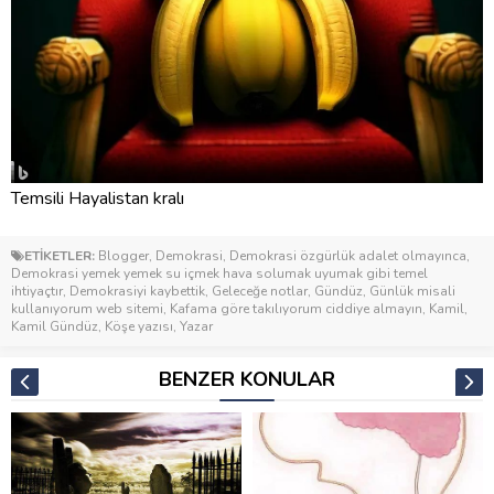
Temsili Hayalistan kralı
ETİKETLER:
Blogger
,
Demokrasi
,
Demokrasi özgürlük adalet olmayınca
,
Demokrasi yemek yemek su içmek hava solumak uyumak gibi temel
ihtiyaçtır
,
Demokrasiyi kaybettik
,
Geleceğe notlar
,
Gündüz
,
Günlük misali
kullanıyorum web sitemi
,
Kafama göre takılıyorum ciddiye almayın
,
Kamil
,
Kamil Gündüz
,
Köşe yazısı
,
Yazar
BENZER KONULAR