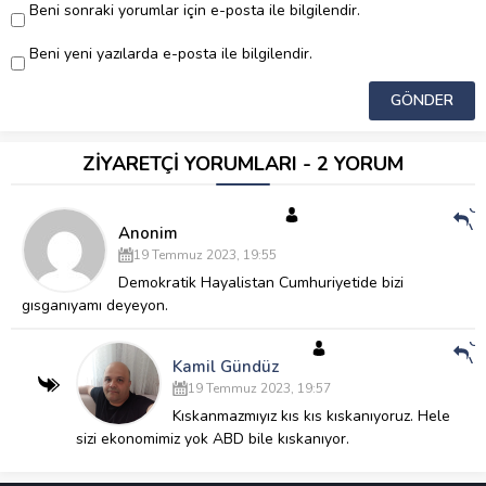
Beni sonraki yorumlar için e-posta ile bilgilendir.
Beni yeni yazılarda e-posta ile bilgilendir.
ZİYARETÇİ YORUMLARI - 2 YORUM
Ce
Ve
Anonim
19 Temmuz 2023, 19:55
Demokratik Hayalistan Cumhuriyetide bizi
gısganıyamı deyeyon.
Ce
Ve
Kamil Gündüz
19 Temmuz 2023, 19:57
Kıskanmazmıyız kıs kıs kıskanıyoruz. Hele
sizi ekonomimiz yok ABD bile kıskanıyor.