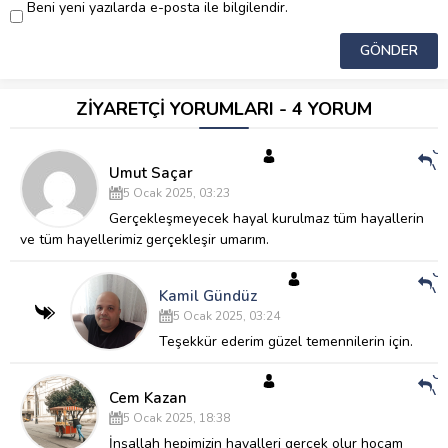
Beni yeni yazılarda e-posta ile bilgilendir.
ZİYARETÇİ YORUMLARI - 4 YORUM
Ce
Ve
Umut Saçar
5 Ocak 2025, 03:23
Gerçekleşmeyecek hayal kurulmaz tüm hayallerin
ve tüm hayellerimiz gerçekleşir umarım.
Ce
Ve
Kamil Gündüz
5 Ocak 2025, 03:24
Teşekkür ederim güzel temennilerin için.
Ce
Ve
Cem Kazan
5 Ocak 2025, 18:38
İnşallah hepimizin hayalleri gerçek olur hocam