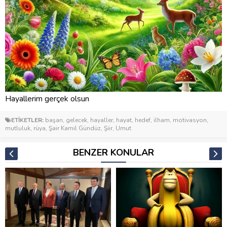
Hayallerim gerçek olsun
ETİKETLER:
başarı
,
gelecek
,
hayaller
,
hayat
,
hedef
,
ilham
,
motivasyon
,
mutluluk
,
rüya
,
Şair Kamil Gündüz
,
Şiir
,
Umut
BENZER KONULAR