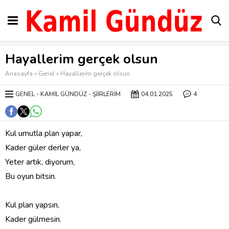
Hayallerim gerçek olsun
Anasayfa
»
Genel
»
Hayallerim gerçek olsun
GENEL
KAMIL GÜNDÜZ
ŞIIRLERIM
04.01.2025
4
Kul umutla plan yapar,
Kader güler derler ya,
Yeter artık, diyorum,
Bu oyun bitsin.
Kul plan yapsın,
Kader gülmesin.