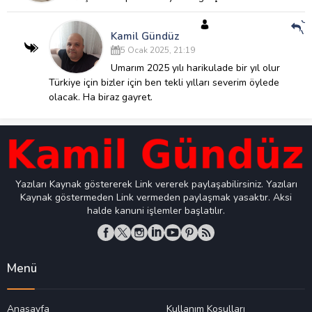
Ce
Ve
Kamil Gündüz
5 Ocak 2025, 21:19
Umarım 2025 yılı harikulade bir yıl olur
Türkiye için bizler için ben tekli yılları severim öylede
olacak. Ha biraz gayret.
Yazıları Kaynak göstererek Link vererek paylaşabilirsiniz. Yazıları
Kaynak göstermeden Link vermeden paylaşmak yasaktır. Aksi
halde kanuni işlemler başlatılır.
Menü
Anasayfa
Kullanım Koşulları