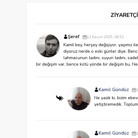
ZİYARETÇ
Şeref
13 Kasım 2025, 06:52
Kamil bey, herşey değişiyor, yaşımız il
diyoruz nerde o eski günler diye. Ben
lahmacunun tadını, suyun tadını, sadel
bir değişim var, bence kötü yönde bir değişim bu. Ne
Kamil Gündüz
1
Ne yazık ki, bizim ebeve
yetiştiremedik. Toplum
Kamil Gündüz
1