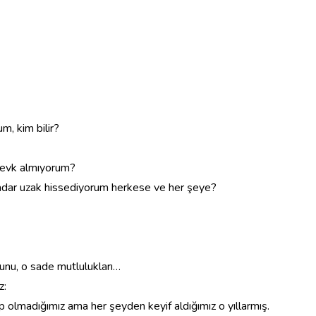
m, kim bilir?
zevk almıyorum?
adar uzak hissediyorum herkese ve her şeye?
unu, o sade mutlulukları…
z:
ip olmadığımız ama her şeyden keyif aldığımız o yıllarmış.