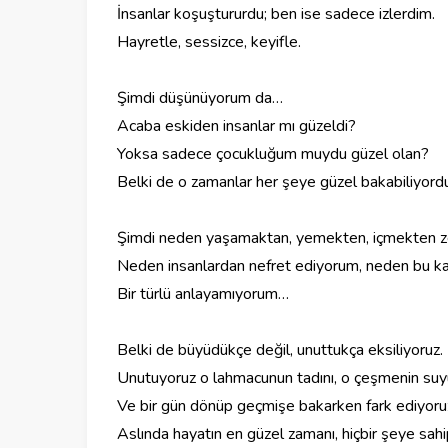
‎İnsanlar koşuştururdu; ben ise sadece izlerdim.
‎Hayretle, sessizce, keyifle.
‎Şimdi düşünüyorum da…
‎Acaba eskiden insanlar mı güzeldi?
‎Yoksa sadece çocukluğum muydu güzel olan?
‎Belki de o zamanlar her şeye güzel bakabiliyordu
‎Şimdi neden yaşamaktan, yemekten, içmekten 
‎Neden insanlardan nefret ediyorum, neden bu k
‎Bir türlü anlayamıyorum…
‎Belki de büyüdükçe değil, unuttukça eksiliyoruz.
‎Unutuyoruz o lahmacunun tadını, o çeşmenin suy
‎Ve bir gün dönüp geçmişe bakarken fark ediyoru
‎Aslında hayatın en güzel zamanı, hiçbir şeye sah