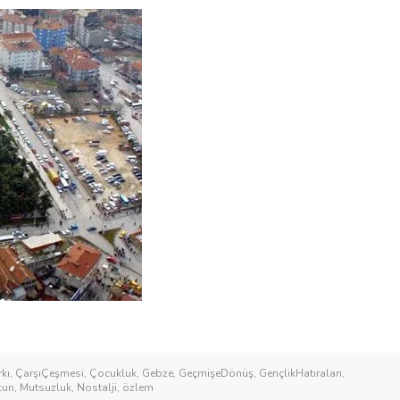
kı
,
ÇarşıÇeşmesi
,
Çocukluk
,
Gebze
,
GeçmişeDönüş
,
GençlikHatıraları
,
cun
,
Mutsuzluk
,
Nostalji
,
özlem