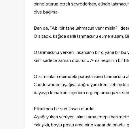
birine oturup etrafı seyrederken, elinde lahmac
diye bağırsa.
‎Ben de, “Abi bir tane lahmacun verir misin?” de
‎O sıcacık, kağıda sarılı lahmacunu elime alsam. B
‎O lahmacunu yerken, insanların bir o yana bir bu y
kimi sadece zaman öldürür… Ama hepsinin bir hik
‎O zamanlar cebimdeki parayla ikinci lahmacunu 
Caddesi’nden aşağıya doğru yürürken, cebimde p
dayayıp kana kana içerdim o garip ama güzel sud
‎Etrafımda bir sürü insan olurdu:
‎Aşağı yukarı yürüyen, alımlı ama edepli hanımef
‎Yakışıklı, boylu poslu ama bir o kadar da onurlu,