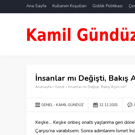
Ana Sayfa
Kullanım Koşulları
Gizlilik Politikası
Çer
İnsanlar mı Değişti, Bakış 
Anasayfa
»
Genel
»
İnsanlar mı Değişti, Bakış Açım mı?
GENEL
KAMIL GÜNDÜZ
12.11.2025
‎Keşke… Keşke onbeş onaltı yaşlarıma geri döne
Çarşısı’na varabilsem. Sonra adımlarımı İsmet İn