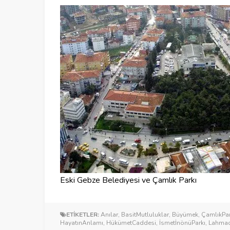
Eski Gebze Belediyesi ve Çamlık Parkı
ETİKETLER:
Anılar
,
BasitMutluluklar
,
Büyümek
,
ÇamlıkPar
HayatınAnlamı
,
HükümetCaddesi
,
İsmetİnönüParkı
,
Lahma