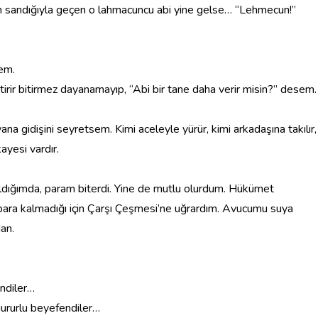
un sandığıyla geçen o lahmacuncu abi yine gelse… “Lehmecun!”
sem.
itirir bitirmez dayanamayıp, “Abi bir tane daha verir misin?” desem.
ana gidişini seyretsem. Kimi aceleyle yürür, kimi arkadaşına takılır,
ayesi vardır.
aldığımda, param biterdi. Yine de mutlu olurdum. Hükümet
ara kalmadığı için Çarşı Çeşmesi’ne uğrardım. Avucumu suya
an.
endiler…
 gururlu beyefendiler…