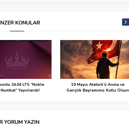
ENZER KONULAR
Mayıs Atatürk’ü Anma ve
Taşımaktan İzlemeye
ik Bayramımız Kutlu Olsun
İR YORUM YAZIN