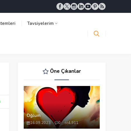
stemleri
Tavsiyelerim
Öne Çıkanlar
Oğlum
16.09.2023
0
4.911