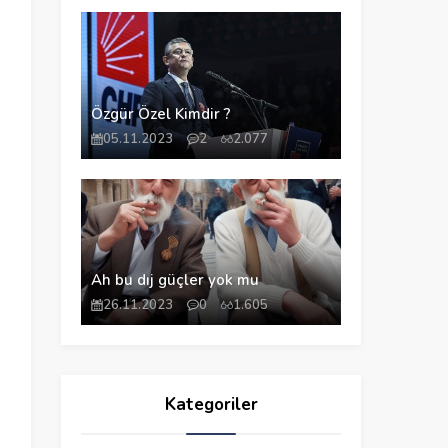
Özgür Özel Kimdir ?
05.11.2023
2
2.077
Ah bu dıj güçler yok mu
26.11.2023
0
1.605
Kategoriler