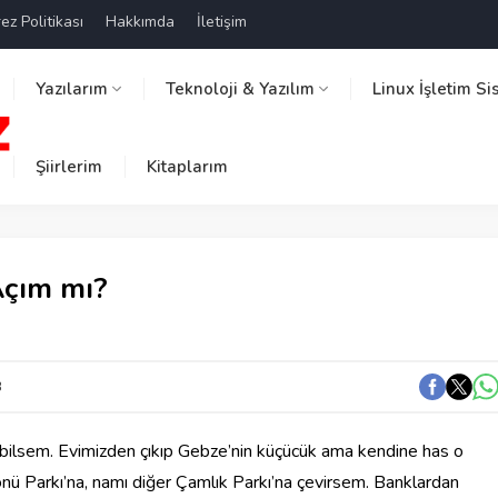
ez Politikası
Hakkımda
İletişim
Yazılarım
Teknoloji & Yazılım
Linux İşletim Si
Şiirlerim
Kitaplarım
Açım mı?
3
bilsem. Evimizden çıkıp Gebze’nin küçücük ama kendine has o
önü Parkı’na, namı diğer Çamlık Parkı’na çevirsem. Banklardan