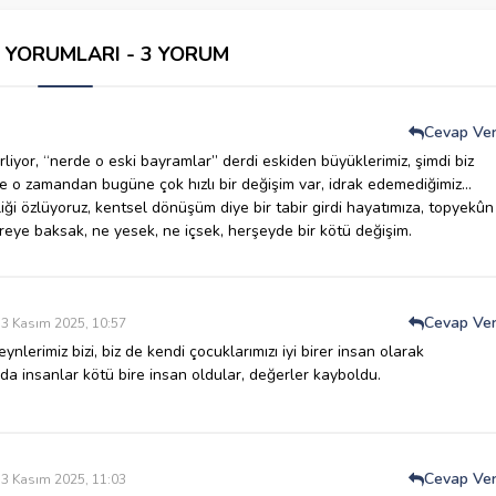
İ YORUMLARI - 3 YORUM
Cevap Ve
erliyor, “nerde o eski bayramlar” derdi eskiden büyüklerimiz, şimdi biz
ce o zamandan bugüne çok hızlı bir değişim var, idrak edemediğimiz…
iği özlüyoruz, kentsel dönüşüm diye bir tabir girdi hayatımıza, topyekûn
reye baksak, ne yesek, ne içsek, herşeyde bir kötü değişim.
Cevap Ve
3 Kasım 2025, 10:57
ynlerimiz bizi, biz de kendi çocuklarımızı iyi birer insan olarak
da insanlar kötü bire insan oldular, değerler kayboldu.
Cevap Ve
3 Kasım 2025, 11:03