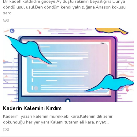
Bir kadeh kaldırdım geceye,‎Ay düştü rakımın beyazlığına.‎Dünya
döndü usul usul,‎Ben döndüm kendi yalnızlığıma.‎‎Anason kokusu
sardı...
0
Kaderin Kalemini Kırdım
Kaderimi yazan kalemin mürekkebi kara,‎Kalemin dili zehir,
dokunduğu her yer yara,‎Kalemi tutanın eli kara, niyeti...
0