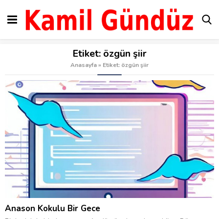
Etiket:
özgün şiir
Anasayfa
»
Etiket: özgün şiir
Anason Kokulu Bir Gece