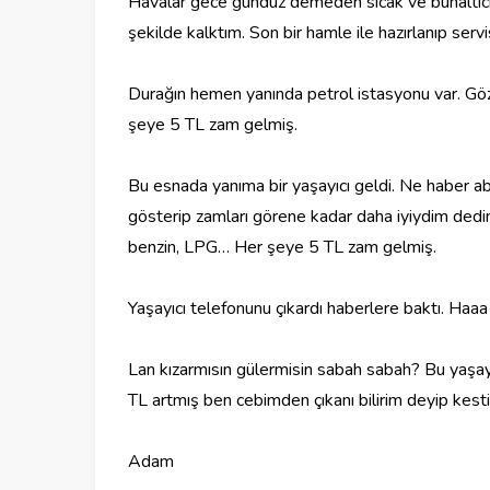
Havalar gece gündüz demeden sıcak ve bunaltıcı
şekilde kalktım. Son bir hamle ile hazırlanıp serv
Durağın hemen yanında petrol istasyonu var. Göz
şeye 5 TL zam gelmiş.
Bu esnada yanıma bir yaşayıcı geldi. Ne haber abi
gösterip zamları görene kadar daha iyiydim ded
benzin, LPG… Her şeye 5 TL zam gelmiş.
Yaşayıcı telefonunu çıkardı haberlere baktı. Ha
Lan kızarmısın gülermisin sabah sabah? Bu yaşayı
TL artmış ben cebimden çıkanı bilirim deyip kest
Adam