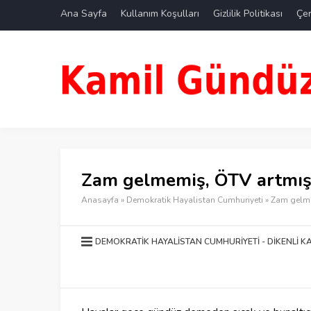
Ana Sayfa
Kullanım Koşulları
Gizlilik Politikası
Çer
Zam gelmemiş, ÖTV artmı
Anasayfa
»
Demokratik Hayalistan Cumhuriyeti
»
Zam gelme
DEMOKRATIK HAYALISTAN CUMHURIYETI
DIKENLI K