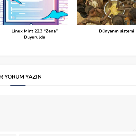
inux Mint 22.3 “Zena”
Dünyanın sistemi
Duyuruldu
İR YORUM YAZIN