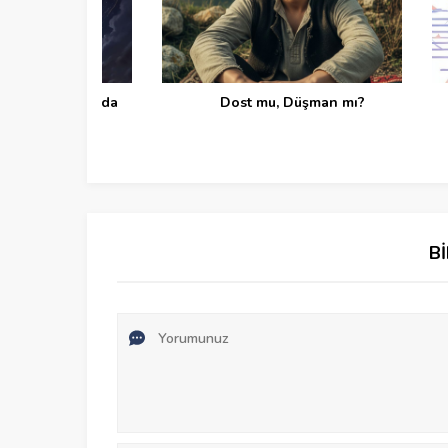
 Yaşayan da
Dost mu, Düşman mı?
L
B