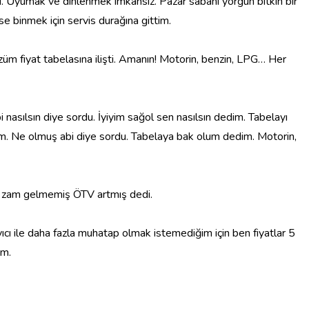
. Uyumak ve dinlenmek imkansız. Pazar sabahı yorgun bitkin bir
ise binmek için servis durağına gittim.
üm fiyat tabelasına ilişti. Amanın! Motorin, benzin, LPG… Her
 nasılsın diye sordu. İyiyim sağol sen nasılsın dedim. Tabelayı
im. Ne olmuş abi diye sordu. Tabelaya bak olum dedim. Motorin,
aa zam gelmemiş ÖTV artmış dedi.
cı ile daha fazla muhatap olmak istemediğim için ben fiyatlar 5
im.