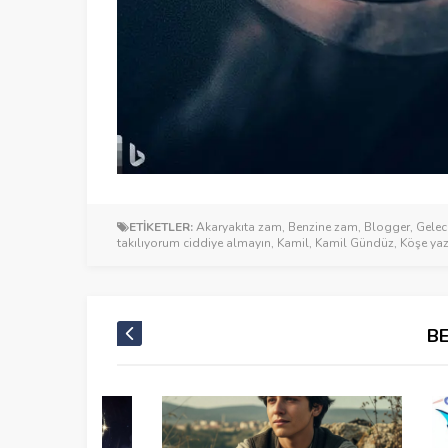
ETİKETLER:
Akaryakıta zam
,
Benzine zam
,
Blogger
,
Gelec
takılıyorum ciddiye almayın
,
Kamil
,
Kamil Gündüz
,
Köşe yaz
B