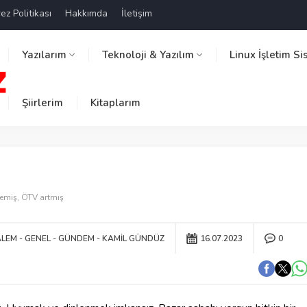
ez Politikası
Hakkımda
İletişim
Yazılarım
Teknoloji & Yazılım
Linux İşletim Si
Şiirlerim
Kitaplarım
ş
miş, ÖTV artmış
ALEM
GENEL
GÜNDEM
KAMIL GÜNDÜZ
16.07.2023
0