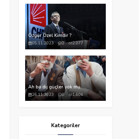
Özgür Özel Kimdir ?
05.11.2023
2
2.077
Ah bu dıj güçler yok mu
26.11.2023
0
1.606
Kategoriler