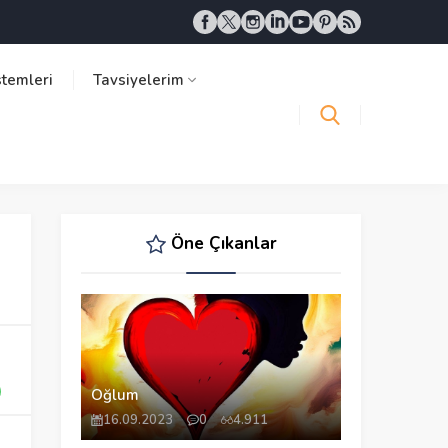
stemleri
Tavsiyelerim
Öne Çıkanlar
Oğlum
16.09.2023
0
4.911