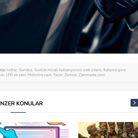
eğe notlar
,
Gündüz
,
Günlük misali kullanıyorum web sitemi
,
Kafama göre
ısı
,
LPG ye zam
,
Motorine zam
,
Yazar
,
Zamcık
,
Zammada zam
ENZER KONULAR