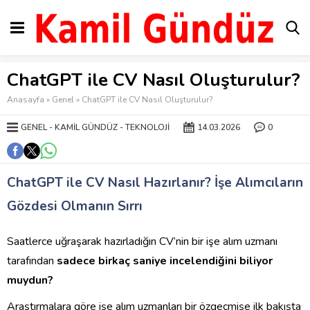
ChatGPT ile CV Nasıl Oluşturulur?
Anasayfa
»
Genel
»
ChatGPT ile CV Nasıl Oluşturulur?
GENEL
KAMIL GÜNDÜZ
TEKNOLOJI
14.03.2026
0
ChatGPT ile CV Nasıl Hazırlanır? İşe Alımcıların
Gözdesi Olmanın Sırrı
Saatlerce uğraşarak hazırladığın CV’nin bir işe alım uzmanı
tarafından
sadece birkaç saniye incelendiğini biliyor
muydun?
Araştırmalara göre işe alım uzmanları bir özgeçmişe ilk bakışta