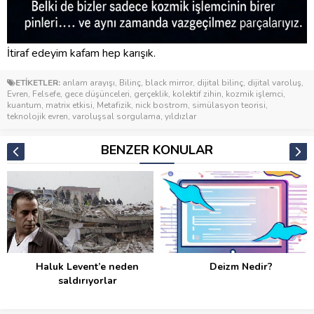
İtiraf edeyim kafam hep karışık.
ETİKETLER:
anlam arayışı
,
Bilinç
,
black mirror
,
dijital bilinç
,
dijital varoluş
,
Evren
,
Felsefe
,
gece düşünceleri
,
gerçeklik
,
kolektif zihin
,
kozmik işlemci
,
kuantum
,
matrix etkisi
,
Metafizik
,
nick bostrom
,
simülasyon teorisi
,
teknolojik evren
,
varoluşsal sorgulama
,
yıldızlar
BENZER KONULAR
Haluk Levent’e neden
Deizm Nedir?
saldırıyorlar