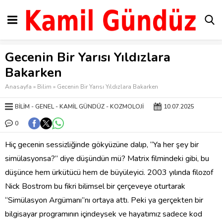
Gecenin Bir Yarısı Yıldızlara
Bakarken
Anasayfa
»
Bilim
»
Gecenin Bir Yarısı Yıldızlara Bakarken
BILIM
GENEL
KAMIL GÜNDÜZ
KOZMOLOJI
10.07.2025
0
‎Hiç gecenin sessizliğinde gökyüzüne dalıp, “Ya her şey bir
simülasyonsa?” diye düşündün mü? Matrix filmindeki gibi, bu
düşünce hem ürkütücü hem de büyüleyici. 2003 yılında filozof
Nick Bostrom bu fikri bilimsel bir çerçeveye oturtarak
“Simülasyon Argümanı”nı ortaya attı. Peki ya gerçekten bir
bilgisayar programının içindeysek ve hayatımız sadece kod