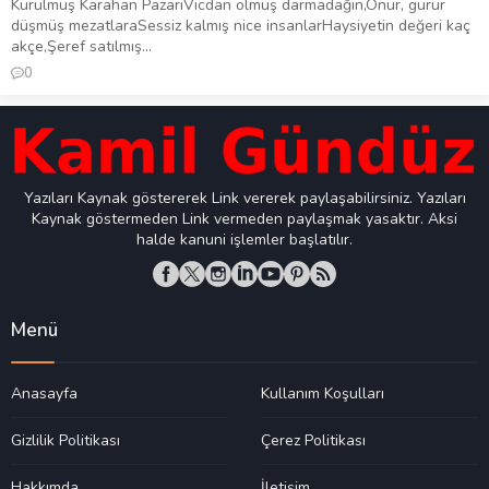
Kurulmuş Karahan Pazarı‎Vicdan olmuş darmadağın,‎Onur, gurur
düşmüş mezatlara‎Sessiz kalmış nice insanlar‎‎Haysiyetin değeri kaç
akçe,‎Şeref satılmış...
0
Yazıları Kaynak göstererek Link vererek paylaşabilirsiniz. Yazıları
Kaynak göstermeden Link vermeden paylaşmak yasaktır. Aksi
halde kanuni işlemler başlatılır.
Menü
Anasayfa
Kullanım Koşulları
Gizlilik Politikası
Çerez Politikası
Hakkımda
İletişim