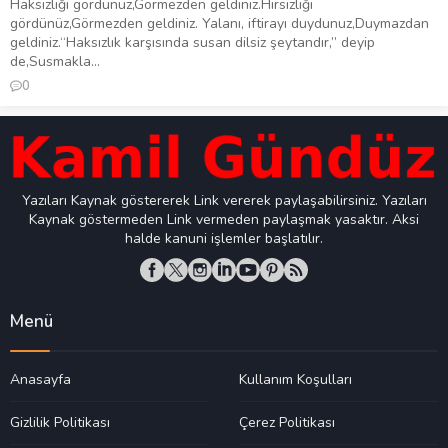
Haksızlığı gördünüz,Görmezden geldiniz.Hırsızlığı
gördünüz,Görmezden geldiniz. Yalanı, iftirayı duydunuz,Duymazdan
geldiniz.“Haksızlık karşısında susan dilsiz şeytandır,” deyip
de,Susmakla...
0
Yazıları Kaynak göstererek Link vererek paylaşabilirsiniz. Yazıları
Kaynak göstermeden Link vermeden paylaşmak yasaktır. Aksi
halde kanuni işlemler başlatılır.
Menü
Anasayfa
Kullanım Koşulları
Gizlilik Politikası
Çerez Politikası