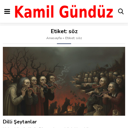
Etiket:
söz
Anasayfa
»
Etiket: söz
Dilli Şeytanlar