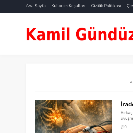
Ana Sayfa
Kullanım Koşulları
Gizlilik Politikası
Çer
A
İrad
Birkaç
uyuşma
0