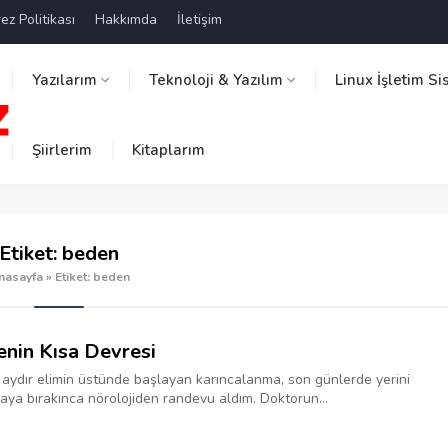
ez Politikası
Hakkımda
İletişim
Yazılarım
Teknoloji & Yazılım
Linux İşletim Si
Şiirlerim
Kitaplarım
Etiket:
beden
nasayfa
»
Etiket: beden
enin Kısa Devresi
 aydır elimin üstünde başlayan karıncalanma, son günlerde yerini
ya bırakınca nörolojiden randevu aldım. Doktorun...