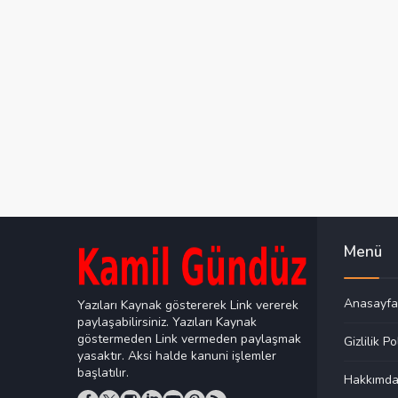
Menü
Anasayfa
Yazıları Kaynak göstererek Link vererek
paylaşabilirsiniz. Yazıları Kaynak
göstermeden Link vermeden paylaşmak
Gizlilik Po
yasaktır. Aksi halde kanuni işlemler
başlatılır.
Hakkımd