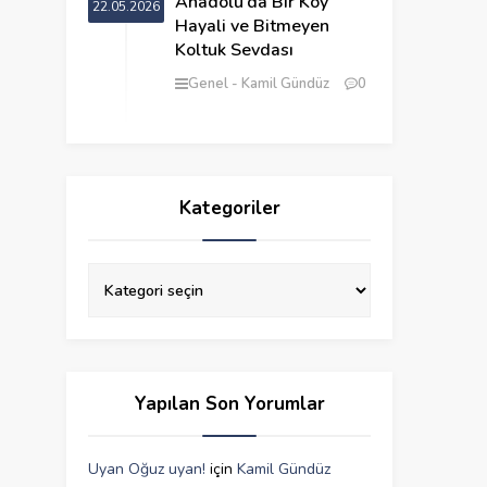
Anadolu’da Bir Köy
22.05.2026
Hayali ve Bitmeyen
Koltuk Sevdası
Genel
Kamil Gündüz
0
Kategoriler
Yapılan Son Yorumlar
Uyan Oğuz uyan!
için
Kamil Gündüz