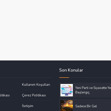
Son Konular
Kullanım Koşulları
Yeni Parti ve Siyasette Ye
Başlangıç
litikası
Çerez Politikası
a
İletişim
Sadece Bir Gel