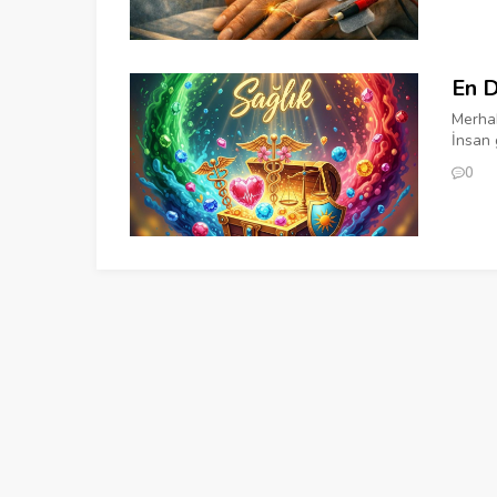
En D
Merhab
İnsan 
0